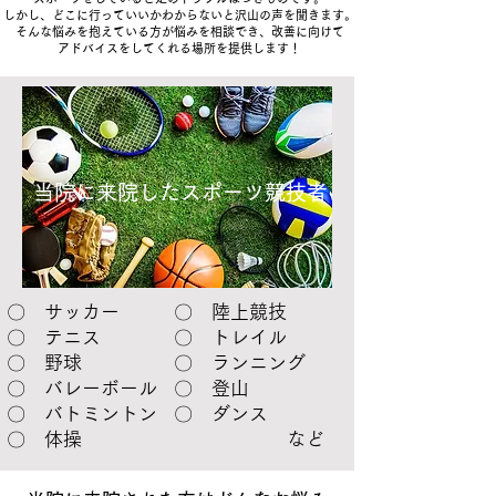
​しかし、どこに行っていいかわからないと沢山の声を聞きます。
​そんな悩みを抱えている方が悩みを相談でき、改善に向けて
アドバイスをしてくれる場所を提供します！
​当院に来院したスポーツ競技者
〇 サッカー
〇 陸上競技
〇 テニス
〇 トレイル
〇 野球
〇 ランニング
〇 バレーボール
〇 登山
〇 バトミントン
​〇 ダンス
​〇 体操
​ など