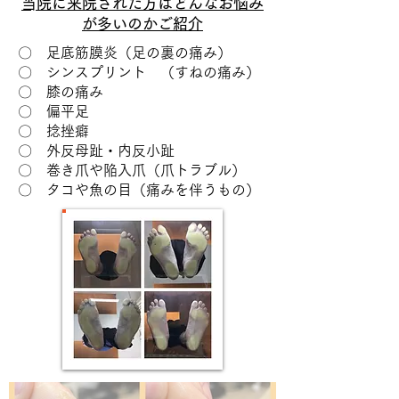
​当院に来院された方はどんなお悩み
が多いのかご紹介
〇 足底筋膜炎（足の裏の痛み）
〇 シンスプリント （すねの痛み）
​〇 膝の痛み
〇 偏平足
〇 捻挫癖
​〇 外反母趾・内反小趾
〇 巻き爪や陥入爪（爪トラブル）
〇 タコや魚の目（痛みを伴うもの）