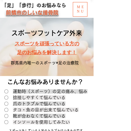
「足」「歩行」のお悩みなら
ME
NU
前橋市のしいな接骨院
​スポーツフットケア外来
スポーツを頑張っている方の
​足のお悩みを解決します！
群馬県内唯一のスポーツ×足の治療院
こんなお悩みありませんか？
〇
運動時（スポーツ）の足の痛み、悩み
〇
捻挫しやすくて悩んでいる
〇
爪のトラブルで悩んでいる
〇
タコ・魚の目が出来て悩んでいる
〇
靴が合わなくて悩んでいる
​〇
インソールを使用してみたい
スポーツをしていると足のトラブルはつきものです。